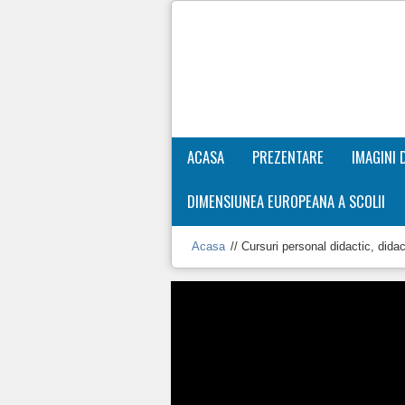
ACASA
PREZENTARE
IMAGINI 
DIMENSIUNEA EUROPEANA A SCOLII
Acasa
//
Cursuri personal didactic, didact