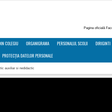
Pagina oficială Fa
DIN COLEGIU
ORGANIGRAMA
PERSONALUL SCOLII
DIRIGINTI
PROTECȚIA DATELOR PERSONALE
ic auxiliar si nedidactic