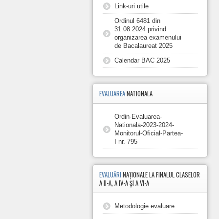
Link-uri utile
Ordinul 6481 din
31.08.2024 privind
organizarea examenului
de Bacalaureat 2025
Calendar BAC 2025
EVALUAREA
NATIONALA
Ordin-Evaluarea-
Nationala-2023-2024-
Monitorul-Oficial-Partea-
I-nr.-795
EVALUĂRI
NAȚIONALE LA FINALUL CLASELOR
A II-A, A IV-A ȘI A VI-A
Metodologie evaluare