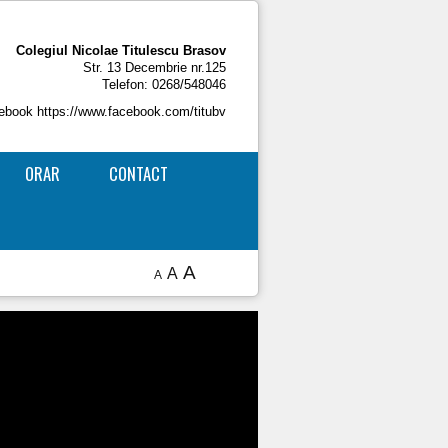
Colegiul Nicolae Titulescu Brasov
Str. 13 Decembrie nr.125
Telefon:
0268/548046
cebook https://www.facebook.com/titubv
ORAR
CONTACT
A
A
A