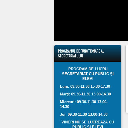
PROGRAMUL
DE FUNCTIONARE AL
SECRETARIATULUI
PROGRAM DE LUCRU
SECRETARIAT CU PUBLIC ŞI
ELEVI
Luni: 09.30-11.30 15.30-17.30
Marţi: 09.30-11.30 13.00-14.30
Miercuri: 09.30-11.30 13.00-
14.30
Joi: 09.30-11.30 13.00-14.30
VINERI NU SE LUCREAZĂ CU
PUBLIC ŞI ELEVI