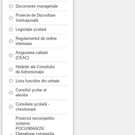
Documente manageriale
Proiecte de Dezvoltare
Instituţională
Legislație școlară
Regulamentul de ordine
interioara
Asigurarea calitatii
(CEAC)
Hotărâri ale Consiliului
de Administraţie
Lista functiilor din unitate
Consiliul şcolar al
elevilor
Consiliere şcolară -
chestionare
Proiectul necompetitiv
sistemic
POCU/904/6/25/
Operațiune compozita