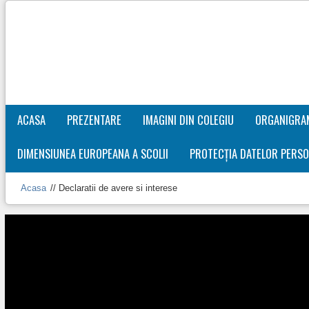
ACASA
PREZENTARE
IMAGINI DIN COLEGIU
ORGANIGRA
DIMENSIUNEA EUROPEANA A SCOLII
PROTECȚIA DATELOR PERSO
Acasa
//
Declaratii de avere si interese